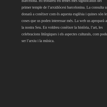
Barcelona. Hi trobareu els temes més significatius del
primer temple de l’arxidiòcesi barcelonina. La consulta u
donarà a conèixer com és aquesta església i quines són le
coses que us poden interessar més. La web us aproparà a
la nostra Seu. En voldreu conèixer la història, l’art, les
celebracions litúrgiques i els aspectes culturals, com pod
ser l’arxiu i la música.