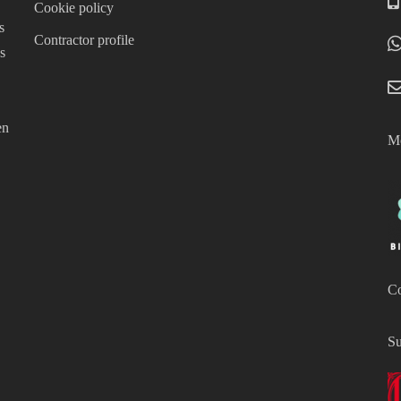
Cookie policy
s
Contractor profile
s
en
Mo
Co
Su