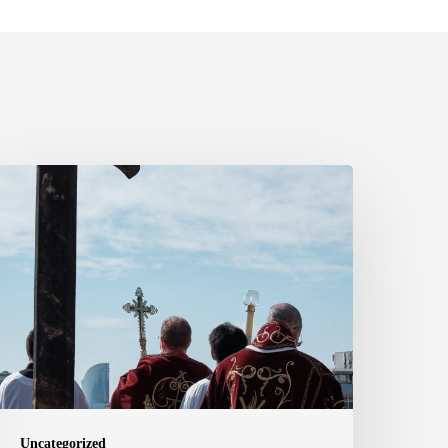
ay,
rd
oly
ross
f
he
athedral
Uncategorized