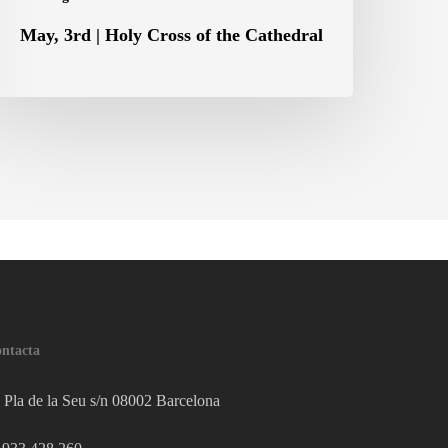
May, 3rd | Holy Cross of the Cathedral
ntacta
Pla de la Seu s/n 08002 Barcelona