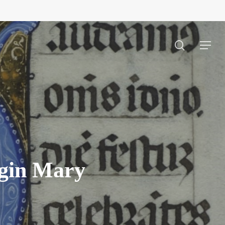
search
Menu
rgin Mary