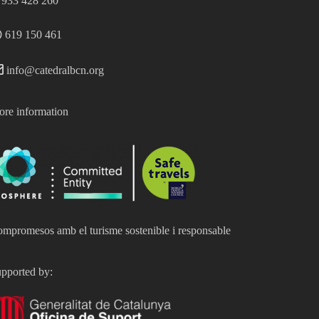
933 428 260
619 150 461
info@catedralbcn.org
re information
mpromesos amb el turisme sostenible i responsable
pported by: