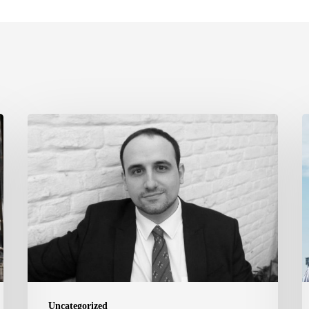
May,
M
17th
3
|
|
33nd
H
Cycle
C
of
o
Organ
t
Concerts
C
Uncategorized