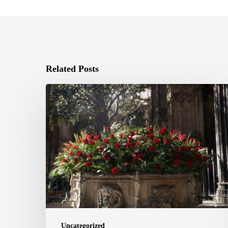
Related Posts
Barcelona
Cathedral
Opens
Its
Cloister
for
St.
George’s
Day
Uncategorized