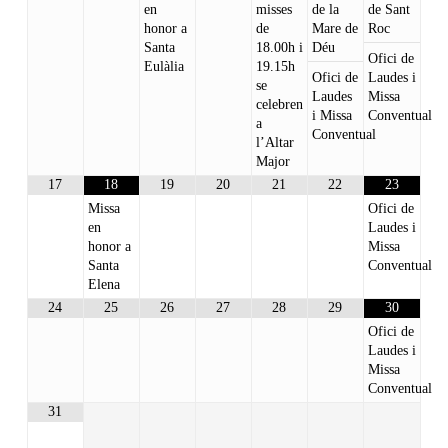
en
misses
de la
de Sant
honor a
de
Mare de
Roc
Santa
18.00h i
Déu
Ofici de
Eulàlia
19.15h
Ofici de
Laudes i
se
Laudes
Missa
celebren
i Missa
Conventual
a
Conventual
l’Altar
Major
17
18
19
20
21
22
23
Missa
Ofici de
en
Laudes i
honor a
Missa
Santa
Conventual
Elena
24
25
26
27
28
29
30
Ofici de
Laudes i
Missa
Conventual
31