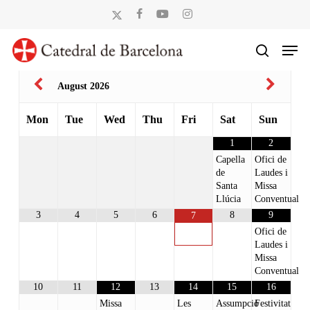
Skip
x-
facebook
youtube
instagram
to
twitter
Men
main
search
content
August
2026
Mon
Tue
Wed
Thu
Fri
Sat
Sun
1
2
Capella
Ofici de
de
Laudes i
Santa
Missa
Llúcia
Conventual
3
4
5
6
8
9
7
Ofici de
Laudes i
Missa
Conventual
10
11
12
13
14
15
16
Missa
Les
Assumpció
Festivitat