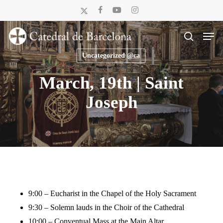
Skip
x-
facebook
youtube
instagram
to
twitter
Men
main
search
content
Uncategorized @ca
March, 19th | Saint
Joseph
9:00 – Eucharist in the Chapel of the Holy Sacrament
9:30 – Solemn lauds in the Choir of the Cathedral
10:00 – Conventual Mass at the Main Altar