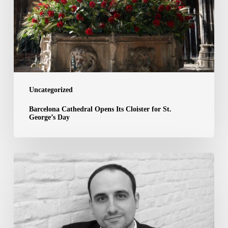
Cloister
for
St.
George’s
Day
Uncategorized
Barcelona Cathedral Opens Its Cloister for St.
George’s Day
May,
17th
|
33nd
Cycle