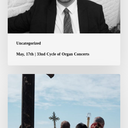
of
Organ
Concerts
Uncategorized
May, 17th | 33nd Cycle of Organ Concerts
May,
3rd
|
Holy
Cross
of
the