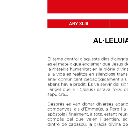
Hit enter to search or ESC to close