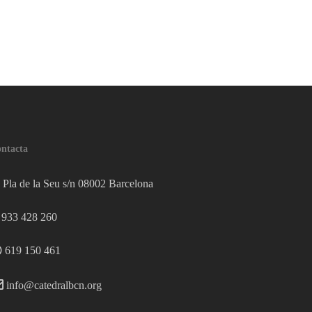
ntacta
Pla de la Seu s/n 08002 Barcelona
933 428 260
619 150 461
info@catedralbcn.org